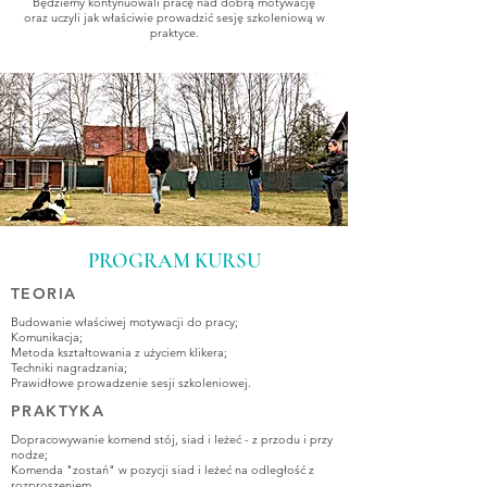
Będziemy kontynuowali pracę nad dobrą motywację
oraz uczyli jak właściwie prowadzić sesję szkoleniową w
praktyce.
PROGRAM KURSU
TEORIA
Budowanie właściwej motywacji do pracy;
Komunikacja;
Metoda kształtowania z użyciem klikera;
Techniki nagradzania;
Prawidłowe prowadzenie sesji szkoleniowej.
PRAKTYKA
Dopracowywanie komend stój, siad i leżeć - z przodu i przy
nodze;
Komenda "zostań" w pozycji siad i leżeć na odległość z
rozproszeniem,