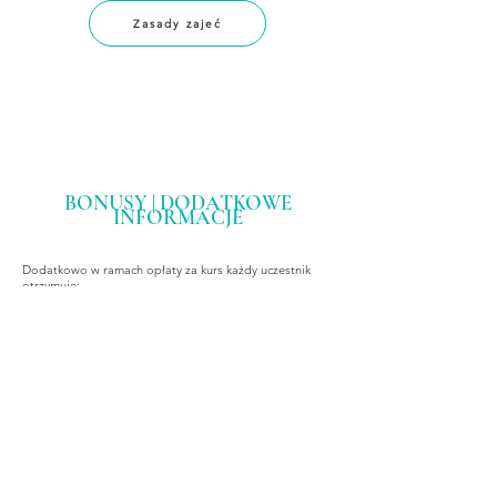
Zasady zajeć
BONUSY | DODATKOWE
INFORMACJE
Dodatkowo w ramach opłaty za kurs każdy uczestnik
otrzymuje:
2 darmowe wejścia na spotkanie socjalizacyjne
Zabawy
w Grupie dla Psiej Młodzieży
zadania domowe
certyfikat ukończenia kursu.
LIMIT UCZESTNIKÓW
6 par (człowiek/pies).