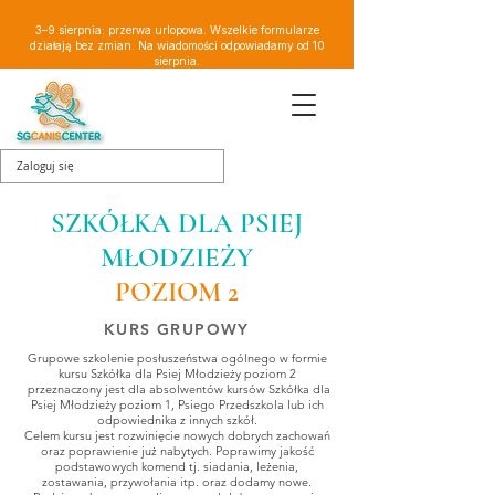
3–9 sierpnia: przerwa urlopowa. Wszelkie formularze
działają bez zmian. Na wiadomości odpowiadamy od 10
sierpnia.
Zaloguj się
SZKÓŁKA DLA PSIEJ
MŁODZIEŻY
POZIOM 2
KURS GRUPOWY
Grupowe szkolenie posłuszeństwa ogólnego w formie
kursu Szkółka dla Psiej Młodzieży poziom 2
przeznaczony jest dla absolwentów kursów Szkółka dla
Psiej Młodzieży poziom 1,
Psiego Przedszkola lub ich
odpowiednika z innych szkół.
Celem kursu jest rozwinięcie nowych dobrych zachowań
oraz poprawienie już nabytych. Poprawimy jakość
podstawowych komend tj. siadania, leżenia,
zostawania, przywołania itp. oraz dodamy nowe.