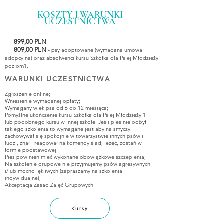
KOSZTY I WARUNKI
UCZESTNICTWA
899,00 PLN
80
9,00 PLN
-
psy adoptowane (wymagana
umowa
adopcyjna) oraz absolwenci kursu Szkółka dla Psiej Młodzieży
poziom1.
WARUNKI UCZESTNICTWA
​
​Zgłoszenie online;
Wniesienie wymaganej opłaty;
Wymagany wiek psa od 6 do 12 miesiąca;
Pomyślne ukończenie kursu Szkółka dla Psiej Młodzieży 1
lub podobnego kursu w innej szkole. Jeśli pies nie odbył
takiego szkolenia to wymagane jest aby na smyczy
zachowywał się spokojnie w towarzystwie innych psów i
ludzi, znał i reagował na komendy siad, leżeć, zostań w
formie podstawowej.
Pies powinien mieć wykonane obowiązkowe szczepienia;
Na szkolenie grupowe nie przyjmujemy psów agresywnych
i/lub mocno lękliwych (zapraszamy na szkolenia
indywidualne);
Akceptacja Zasad Zajęć Grupowych.
Kursy