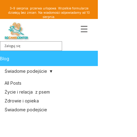
3–9 sierpnia: przerwa urlopowa. Wszelkie formularze
działają bez zmian. Na wiadomości odpowiadamy od 10
sierpnia.
Zaloguj się
Blog
Świadome podejście
All Posts
Życie i relacja z psem
Zdrowie i opieka
Świadome podejście