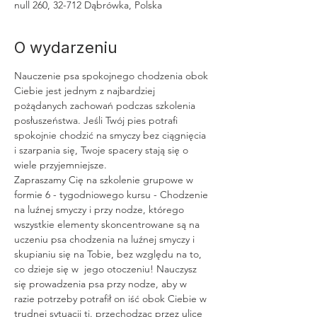
null 260, 32-712 Dąbrówka, Polska
O wydarzeniu
Nauczenie psa spokojnego chodzenia obok 
Ciebie jest jednym z najbardziej 
pożądanych zachowań podczas szkolenia 
posłuszeństwa. Jeśli Twój pies potrafi 
spokojnie chodzić na smyczy bez ciągnięcia 
i szarpania się, Twoje spacery stają się o 
wiele przyjemniejsze.
Zapraszamy Cię na szkolenie grupowe w 
formie 6 - tygodniowego kursu - Chodzenie 
na luźnej smyczy i przy nodze, którego 
wszystkie elementy skoncentrowane są na 
uczeniu psa chodzenia na luźnej smyczy i 
skupianiu się na Tobie, bez względu na to, 
co dzieje się w  jego otoczeniu! Nauczysz 
się prowadzenia psa przy nodze, aby w 
razie potrzeby potrafił on iść obok Ciebie w 
trudnej sytuacji tj. przechodząc przez ulicę 