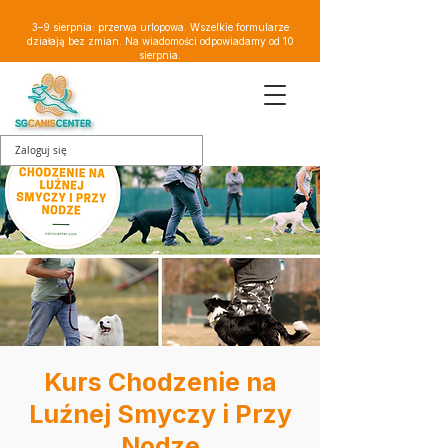
3–9 sierpnia: przerwa urlopowa. Wszelkie formularze
działają bez zmian. Na wiadomości odpowiadamy od 10
sierpnia.
Zaloguj się
Kurs Chodzenie na
Luźnej Smyczy i Przy
Nodze