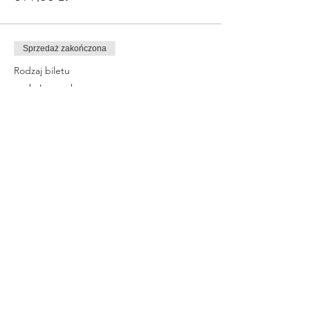
Sprzedaż zakończona
Rodzaj biletu
opłata za kurs
Więcej informacji
Cena
549,00 zł
Udostępnij to wydarzenie