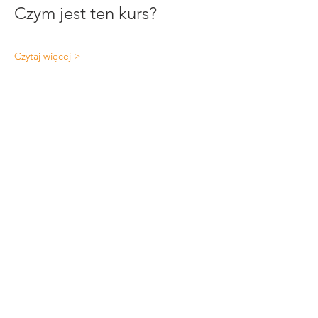
Czym jest ten kurs?
Czytaj więcej >
Udostępnij to wydarzenie
Szkolenie i terapia
behawioralna psów
Traktujemy zachowanie psa jako proces,
który wymaga uważnego prowadzenia i
zrozumienia mechanizmów leżących u
podstaw reakcji. Łączymy szkolenie z pracą
behawioralną, koncentrując się na