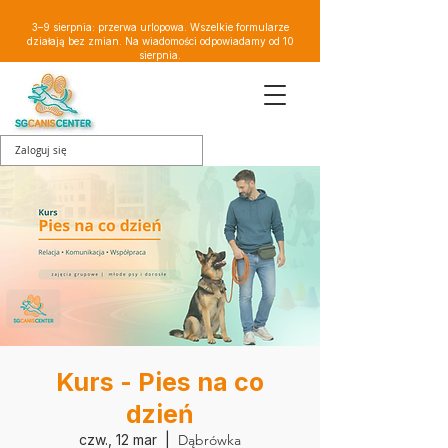
3–9 sierpnia: przerwa urlopowa. Wszelkie formularze
działają bez zmian. Na wiadomości odpowiadamy od 10
sierpnia.
Zaloguj się
Kurs - Pies na co
dzień
czw., 12 mar
  |  
Dąbrówka