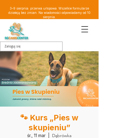
3–9 sierpnia: przerwa urlopowa. Wszelkie formularze
działają bez zmian. Na wiadomości odpowiadamy od 10
sierpnia.
Zaloguj się
🐾 Kurs „Pies w
skupieniu”
śr., 11 mar
  |  
Dąbrówka