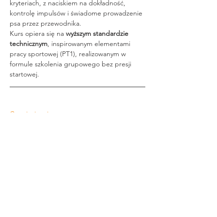
kryteriach, z naciskiem na dokładność, 
kontrolę impulsów i świadome prowadzenie 
psa przez przewodnika.
Kurs opiera się na 
wyższym standardzie 
technicznym
, inspirowanym elementami 
pracy sportowej (PT1), realizowanym w 
formule szkolenia grupowego bez presji 
startowej.
Czytaj więcej >
Udostępnij to wydarzenie