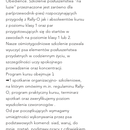
Obedience. Szkolenie posłuszeństwa "na 
luzie" przeznaczone jest zarówno dla 
par(przewodnik-pies) rozpoczynających 
przygodę z Rally-O jak i absolwentów kursu 
z poziomu klasy 1 oraz par 
przygotowujących się do startów w 
zawodach na poziomie klasy 1 lub 2.
Nasze ośmiotygodniowe szkolenie pozwala 
wyuczyć psa elementów posłuszeństwa 
przydatnych w codziennym życiu, w 
szczególności uczy spokojnego 
prowadzenie oraz koncentracji. 
Program kursu obejmuje ⤵ 
➡1 spotkanie organizacyjno- szkoleniowe, 
na którym omówimy m.in. regulaminu Rally-
O, program praktyczny kursu, terminarz 
spotkań oraz zweryfikujemy poziom 
wyszkolenia czworonogów . 
Od par początkujących wymagamy 
umiejętności wykonywania przez psa 
podstawowych komend: siad, waruj, do 
mnie, zostań, podstawy pracy z człowiekiem 