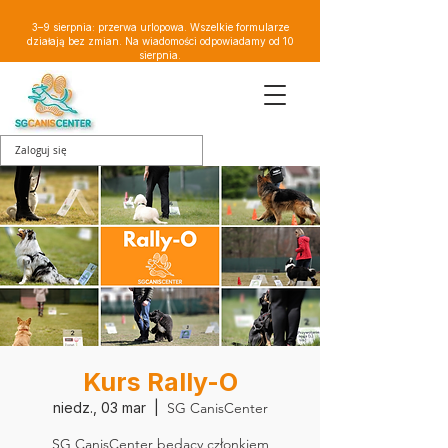
3–9 sierpnia: przerwa urlopowa. Wszelkie formularze
działają bez zmian. Na wiadomości odpowiadamy od 10
sierpnia.
Zaloguj się
Kurs Rally-O
niedz., 03 mar
  |  
SG CanisCenter
SG CanisCenter będący członkiem