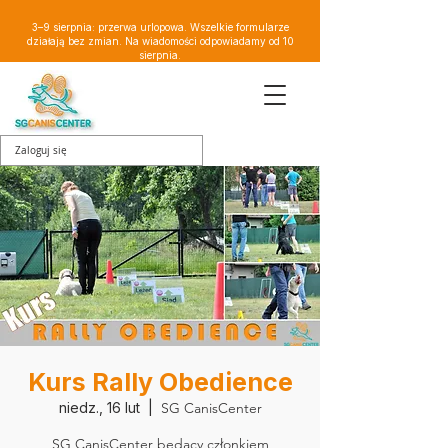
3–9 sierpnia: przerwa urlopowa. Wszelkie formularze
działają bez zmian. Na wiadomości odpowiadamy od 10
sierpnia.
Zaloguj się
Kurs Rally Obedience
niedz., 16 lut
  |  
SG CanisCenter
SG CanisCenter będący członkiem