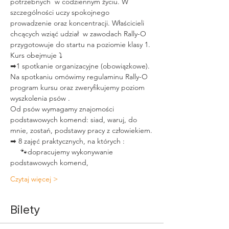
potrzebnych  w codziennym życiu. W 
szczególności uczy spokojnego 
prowadzenie oraz koncentracji. Właścicieli 
chcących wziąć udział  w zawodach Rally-O 
przygotowuje do startu na poziomie klasy 1.
Kurs obejmuje ⤵ 
➡1 spotkanie organizacyjne (obowiązkowe). 
Na spotkaniu omówimy regulaminu Rally-O 
program kursu oraz zweryfikujemy poziom 
wyszkolenia psów . 
Od psów wymagamy znajomości 
podstawowych komend: siad, waruj, do 
mnie, zostań, podstawy pracy z człowiekiem.
➡ 8 zajęć praktycznych, na których : 
     🐾dopracujemy wykonywanie 
podstawowych komend, 
Czytaj więcej >
Bilety