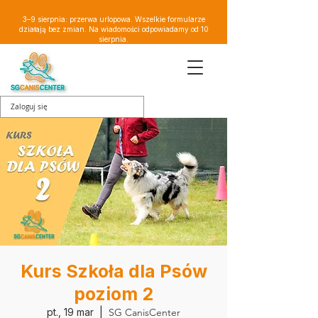
3–9 sierpnia: przerwa urlopowa. Wszelkie formularze
działają bez zmian. Na wiadomości odpowiadamy od 10
sierpnia.
Zaloguj się
Kurs Szkoła dla Psów
poziom 2
pt., 19 mar
  |  
SG CanisCenter