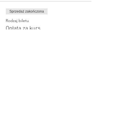
Sprzedaż zakończona
Rodzaj biletu
Opłata za kurs
Więcej informacji
Cena
359,00 zł
Udostępnij to wydarzenie