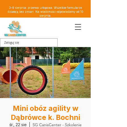
3–9 sierpnia: przerwa urlopowa. Wszelkie formularze
działają bez zmian. Na wiadomości odpowiadamy od 10
sierpnia.
Zaloguj się
Mini obóz agility w
Dąbrówce k. Bochni
śr., 22 sie
  |  
SG CanisCenter - Szkolenie