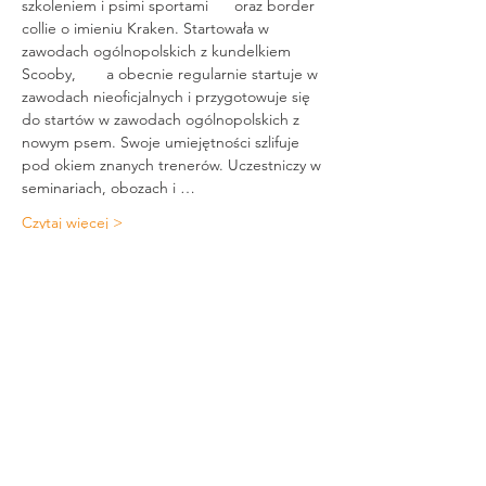
szkoleniem i psimi sportami      oraz border 
collie o imieniu Kraken. Startowała w 
zawodach ogólnopolskich z kundelkiem 
Scooby,       a obecnie regularnie startuje w 
zawodach nieoficjalnych i przygotowuje się 
do startów w zawodach ogólnopolskich z 
nowym psem. Swoje umiejętności szlifuje 
pod okiem znanych trenerów. Uczestniczy w 
seminariach, obozach i …
Czytaj więcej >
Udostępnij to wydarzenie
Szkolenie i terapia