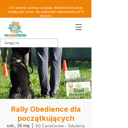
3–9 sierpnia: przerwa urlopowa. Wszelkie formularze
działają bez zmian. Na wiadomości odpowiadamy od 10
sierpnia.
Zaloguj się
Rally Obedience dla
początkujących
sob., 26 maj
  |  
SG CanisCenter - Szkolenia