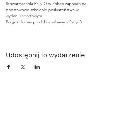
Stowarzyszenia Rally-O w Polsce zaprasza na 
podstawowe szkolenie posłuszeństwa w 
wydaniu sportowym.
Przyjdź do nas po dobrą zabawę z Rally-O.
Udostępnij to wydarzenie
Szkolenie i terapia
behawioralna psów
Traktujemy zachowanie psa jako proces,
który wymaga uważnego prowadzenia i
zrozumienia mechanizmów leżących u
podstaw reakcji. Łączymy szkolenie z pracą
behawioralną, koncentrując się na