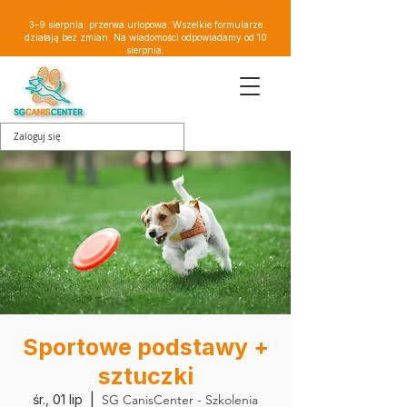
3–9 sierpnia: przerwa urlopowa. Wszelkie formularze
działają bez zmian. Na wiadomości odpowiadamy od 10
sierpnia.
Zaloguj się
Sportowe podstawy +
sztuczki
śr., 01 lip
  |  
SG CanisCenter - Szkolenia