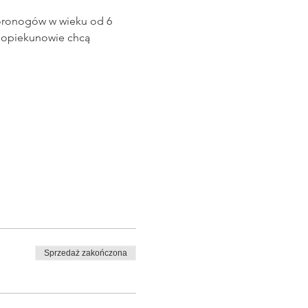
woronogów w wieku od 6 
i opiekunowie chcą 
Sprzedaż zakończona