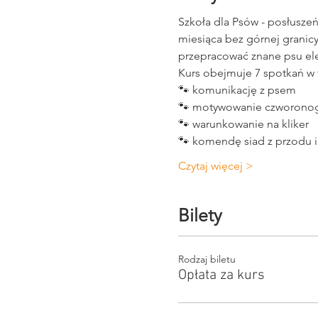
Szkoła dla Psów - posłusze
miesiąca bez górnej granicy
przepracować znane psu el
Kurs obejmuje 7 spotkań w t
🐾 komunikację z psem 
🐾 motywowanie czworono
🐾 warunkowanie na kliker 
🐾 komendę siad z przodu i 
Czytaj więcej >
Bilety
Rodzaj biletu
Opłata za kurs