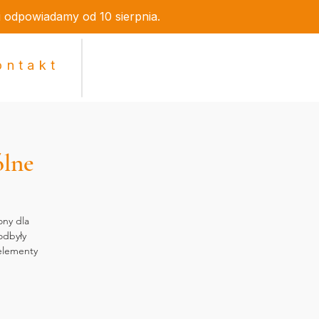
i odpowiadamy od 10 sierpnia.
ontakt
ólne
ony dla
odbyły
elementy