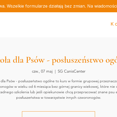
wa. Wszelkie formularze działają bez zmian. Na wiadomośc
K
oła dla Psów - posłuszeństwo og
czw., 07 maj
  |  
SG CanisCenter
 dla Psów - posłuszeństwo ogólne to kurs w formie grupowej przeznacz
onogów w wieku od 6 miesiąca bez górnej granicy wiekowej, które nie 
 żadnego szkolenia lub jeśli opiekunowie chcą przepracować znane psu 
posłuszeństwa w towarzystwie innych czworonogów.