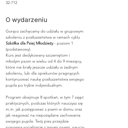
32-712
O wydarzeniu
Gorąco zachęcamy do udziału w grupowym 
szkoleniu z posłuszeństwa w ramach cyklu 
Szkółka dla Psiej Młodzieży
 - poziom 1 
(podstawowy).
Kurs jest dedykowany szczeniętom i 
młodym psom w wieku od 4 do 9 miesięcy, 
które nie brały jeszcze udziału w żadnym 
szkoleniu, lub dla opiekunów pragnących 
kontynuować naukę posłuszeństwa swojego 
pupila po trybie indywidualnym.
Program obejmuje 8 spotkań, w tym 7 zajęć 
praktycznych, podczas których nauczysz się 
m.in. jak postępować z psem w domu oraz 
jak reagować na niepożądane zachowania 
swojego pupila. Twój pies przejdzie 
ponowną socjalizację z innymi psami, nauczy 