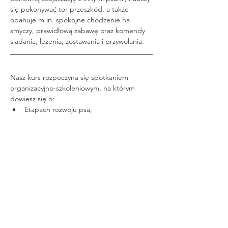
się pokonywać tor przeszkód, a także 
opanuje m.in. spokojne chodzenie na 
smyczy, prawidłową zabawę oraz komendy 
siadania, leżenia, zostawania i przywołania.
Nasz kurs rozpoczyna się spotkaniem 
organizacyjno-szkoleniowym, na którym 
dowiesz się o:
Etapach rozwoju psa;
Czytaj więcej >
Udostępnij to wydarzenie