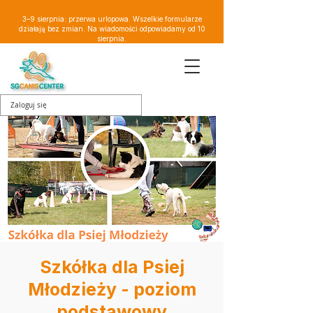
3–9 sierpnia: przerwa urlopowa. Wszelkie formularze
działają bez zmian. Na wiadomości odpowiadamy od 10
sierpnia.
Zaloguj się
Szkółka dla Psiej
Młodzieży - poziom
podstawowy