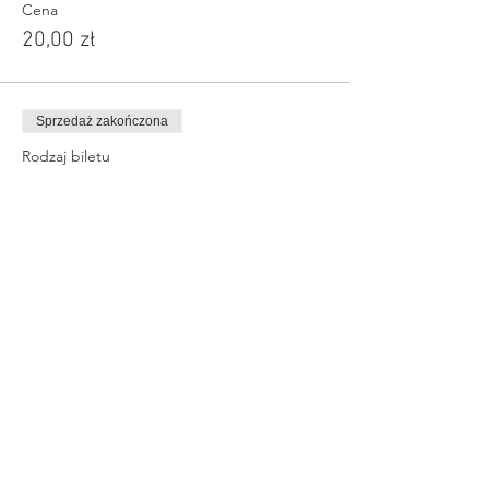
Cena
20,00 zł
Sprzedaż zakończona
Rodzaj biletu
Opłata za 60 min. zabaw
Więcej informacji
Cena
15,00 zł
Udostępnij to wydarzenie