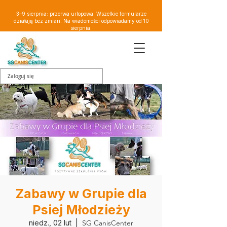
3–9 sierpnia: przerwa urlopowa. Wszelkie formularze
działają bez zmian. Na wiadomości odpowiadamy od 10
sierpnia.
Zaloguj się
Zabawy w Grupie dla
Psiej Młodzieży
niedz., 02 lut
  |  
SG CanisCenter