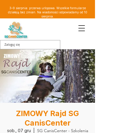
3–9 sierpnia: przerwa urlopowa. Wszelkie formularze
działają bez zmian. Na wiadomości odpowiadamy od 10
sierpnia.
Zaloguj się
ZIMOWY Rajd SG
CanisCenter
sob., 07 gru
  |  
SG CanisCenter - Szkolenia