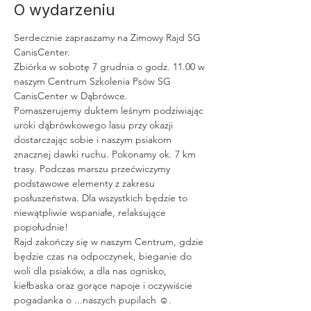
O wydarzeniu
Serdecznie zapraszamy na Zimowy Rajd SG 
CanisCenter. 
Zbiórka w sobotę 7 grudnia o godz. 11.00 w 
naszym Centrum Szkolenia Psów SG 
CanisCenter w Dąbrówce. 
Pomaszerujemy duktem leśnym podziwiając 
uroki dąbrówkowego lasu przy okazji 
dostarczając sobie i naszym psiakom 
znacznej dawki ruchu. Pokonamy ok. 7 km 
trasy. Podczas marszu przećwiczymy 
podstawowe elementy z zakresu 
posłuszeństwa. Dla wszystkich będzie to 
niewątpliwie wspaniałe, relaksujące 
popołudnie! 
Rajd zakończy się w naszym Centrum, gdzie 
będzie czas na odpoczynek, bieganie do 
woli dla psiaków, a dla nas ognisko,
kiełbaska oraz gorące napoje i oczywiście 
pogadanka o ...naszych pupilach ☺.